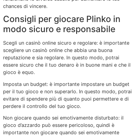
chances di vincere.
Consigli per giocare Plinko in
modo sicuro e responsabile
Scegli un casinò online sicuro e regolare: è importante
scegliere un casinò online che abbia una buona
reputazione e sia regolare. In questo modo, potrai
essere sicuro che il tuo denaro è in buone mani e che il
gioco è equo.
Imposta un budget: è importante impostare un budget
per il tuo gioco e non superarlo. In questo modo, potrai
evitare di spendere più di quanto puoi permettere e di
perdere il controllo del tuo gioco.
Non giocare quando sei emotivamente disturbato: il
gioco d’azzardo può essere pericoloso, quindi è
importante non giocare quando sei emotivamente