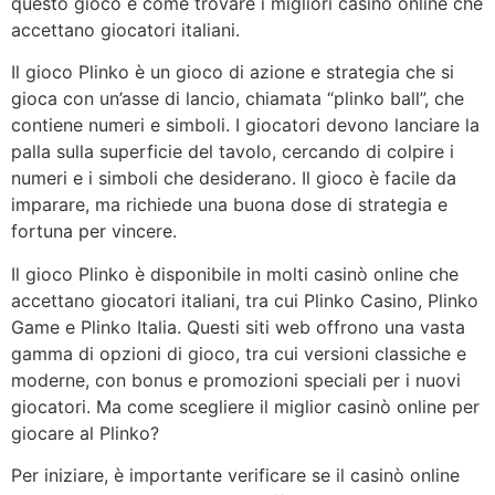
questo gioco e come trovare i migliori casinò online che
accettano giocatori italiani.
Il gioco Plinko è un gioco di azione e strategia che si
gioca con un’asse di lancio, chiamata “plinko ball”, che
contiene numeri e simboli. I giocatori devono lanciare la
palla sulla superficie del tavolo, cercando di colpire i
numeri e i simboli che desiderano. Il gioco è facile da
imparare, ma richiede una buona dose di strategia e
fortuna per vincere.
Il gioco Plinko è disponibile in molti casinò online che
accettano giocatori italiani, tra cui Plinko Casino, Plinko
Game e Plinko Italia. Questi siti web offrono una vasta
gamma di opzioni di gioco, tra cui versioni classiche e
moderne, con bonus e promozioni speciali per i nuovi
giocatori. Ma come scegliere il miglior casinò online per
giocare al Plinko?
Per iniziare, è importante verificare se il casinò online