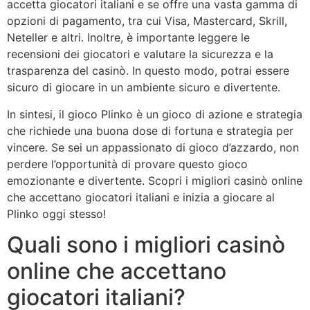
accetta giocatori italiani e se offre una vasta gamma di
opzioni di pagamento, tra cui Visa, Mastercard, Skrill,
Neteller e altri. Inoltre, è importante leggere le
recensioni dei giocatori e valutare la sicurezza e la
trasparenza del casinò. In questo modo, potrai essere
sicuro di giocare in un ambiente sicuro e divertente.
In sintesi, il gioco Plinko è un gioco di azione e strategia
che richiede una buona dose di fortuna e strategia per
vincere. Se sei un appassionato di gioco d’azzardo, non
perdere l’opportunità di provare questo gioco
emozionante e divertente. Scopri i migliori casinò online
che accettano giocatori italiani e inizia a giocare al
Plinko oggi stesso!
Quali sono i migliori casinò
online che accettano
giocatori italiani?