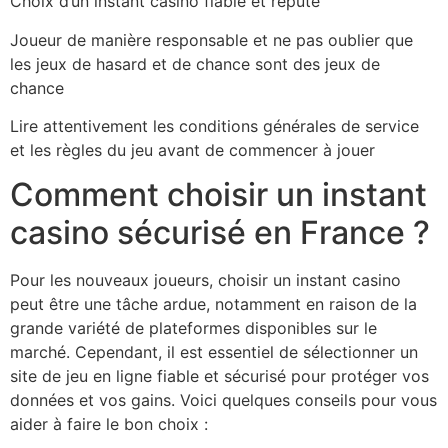
Choix d’un instant casino fiable et réputé
Joueur de manière responsable et ne pas oublier que
les jeux de hasard et de chance sont des jeux de
chance
Lire attentivement les conditions générales de service
et les règles du jeu avant de commencer à jouer
Comment choisir un instant
casino sécurisé en France ?
Pour les nouveaux joueurs, choisir un instant casino
peut être une tâche ardue, notamment en raison de la
grande variété de plateformes disponibles sur le
marché. Cependant, il est essentiel de sélectionner un
site de jeu en ligne fiable et sécurisé pour protéger vos
données et vos gains. Voici quelques conseils pour vous
aider à faire le bon choix :