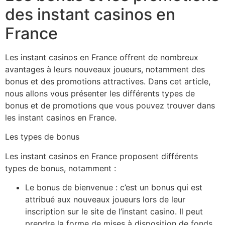
des instant casinos en
France
Les instant casinos en France offrent de nombreux
avantages à leurs nouveaux joueurs, notamment des
bonus et des promotions attractives. Dans cet article,
nous allons vous présenter les différents types de
bonus et de promotions que vous pouvez trouver dans
les instant casinos en France.
Les types de bonus
Les instant casinos en France proposent différents
types de bonus, notamment :
Le bonus de bienvenue : c’est un bonus qui est
attribué aux nouveaux joueurs lors de leur
inscription sur le site de l’instant casino. Il peut
prendre la forme de mises à disposition de fonds,