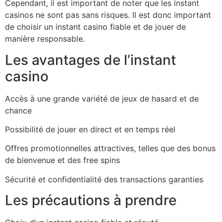
Cependant, il est important de noter que les instant
casinos ne sont pas sans risques. Il est donc important
de choisir un instant casino fiable et de jouer de
manière responsable.
Les avantages de l’instant
casino
Accès à une grande variété de jeux de hasard et de
chance
Possibilité de jouer en direct et en temps réel
Offres promotionnelles attractives, telles que des bonus
de bienvenue et des free spins
Sécurité et confidentialité des transactions garanties
Les précautions à prendre