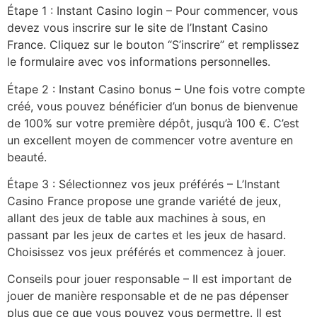
Étape 1 : Instant Casino login – Pour commencer, vous
devez vous inscrire sur le site de l’Instant Casino
France. Cliquez sur le bouton “S’inscrire” et remplissez
le formulaire avec vos informations personnelles.
Étape 2 : Instant Casino bonus – Une fois votre compte
créé, vous pouvez bénéficier d’un bonus de bienvenue
de 100% sur votre première dépôt, jusqu’à 100 €. C’est
un excellent moyen de commencer votre aventure en
beauté.
Étape 3 : Sélectionnez vos jeux préférés – L’Instant
Casino France propose une grande variété de jeux,
allant des jeux de table aux machines à sous, en
passant par les jeux de cartes et les jeux de hasard.
Choisissez vos jeux préférés et commencez à jouer.
Conseils pour jouer responsable – Il est important de
jouer de manière responsable et de ne pas dépenser
plus que ce que vous pouvez vous permettre. Il est