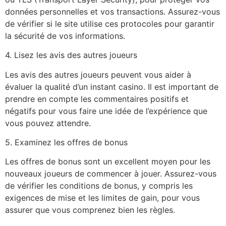
données personnelles et vos transactions. Assurez-vous
de vérifier si le site utilise ces protocoles pour garantir
la sécurité de vos informations.
4. Lisez les avis des autres joueurs
Les avis des autres joueurs peuvent vous aider à
évaluer la qualité d’un instant casino. Il est important de
prendre en compte les commentaires positifs et
négatifs pour vous faire une idée de l’expérience que
vous pouvez attendre.
5. Examinez les offres de bonus
Les offres de bonus sont un excellent moyen pour les
nouveaux joueurs de commencer à jouer. Assurez-vous
de vérifier les conditions de bonus, y compris les
exigences de mise et les limites de gain, pour vous
assurer que vous comprenez bien les règles.