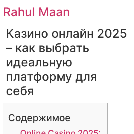
Rahul Maan
Казино онлайн 2025
– как выбрать
идеальную
платформу для
себя
Содержимое
Online Casino 2025: