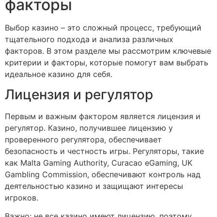
факторы
Выбор казино – это сложный процесс, требующий
тщательного подхода и анализа различных
факторов. В этом разделе мы рассмотрим ключевые
критерии и факторы, которые помогут вам выбрать
идеальное казино для себя.
Лицензия и регулятор
Первым и важным фактором является лицензия и
регулятор. Казино, получившее лицензию у
проверенного регулятора, обеспечивает
безопасность и честность игры. Регуляторы, такие
как Malta Gaming Authority, Curacao eGaming, UK
Gambling Commission, обеспечивают контроль над
деятельностью казино и защищают интересы
игроков.
Важно: не все казино имеют лицензию, поэтому