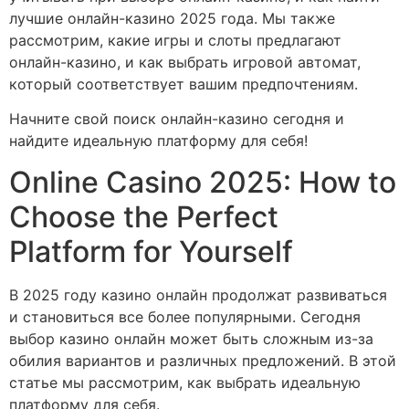
лучшие онлайн-казино 2025 года. Мы также
рассмотрим, какие игры и слоты предлагают
онлайн-казино, и как выбрать игровой автомат,
который соответствует вашим предпочтениям.
Начните свой поиск онлайн-казино сегодня и
найдите идеальную платформу для себя!
Online Casino 2025: How to
Choose the Perfect
Platform for Yourself
В 2025 году казино онлайн продолжат развиваться
и становиться все более популярными. Сегодня
выбор казино онлайн может быть сложным из-за
обилия вариантов и различных предложений. В этой
статье мы рассмотрим, как выбрать идеальную
платформу для себя.