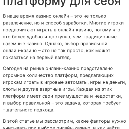
платформу для себя
В наше время казино онлайн – это не только
развлечение, но и способ заработки. Многие игроки
предпочитают играть в онлайн-казино, потому что
это более удобно и доступно, чем традиционные
наземные казино. Однако, выбор правильной
онлайн-казино – это не так просто, как может
показаться на первый взгляд.
Сегодня на рынке онлайн-казино представлено
огромное количество платформ, предлагающих
игрокам играть в игровые автоматы, игры на деньги,
слоты и другие азартные игры. Каждая из этих
платформ имеет свои преимущества и недостатки,
и выбор правильной – это задача, которая требует
тщательного подхода.
В этой статье мы рассмотрим, какие факторы нужно
учитывать при выборе онлайн-казино, и как найти