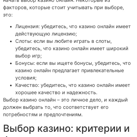
факторов, которые стоит учитывать при выборе,
это:
Лицензия: убедитесь, что казино онлайн имеет
действующую лицензию;
Слоты: если вы любите играть в слоты,
убедитесь, что казино онлайн имеет широкий
выбор игр;
Бонусы: если вы ищете бонусы, убедитесь, что
казино онлайн предлагает привлекательные
условия;
Качество: убедитесь, что казино онлайн имеет
хорошее качество и надежность.
Выбор казино онлайн – это личное дело, и каждый
должен выбрать то, что соответствует его
потребностям и предпочтениям.
Выбор казино: критерии и