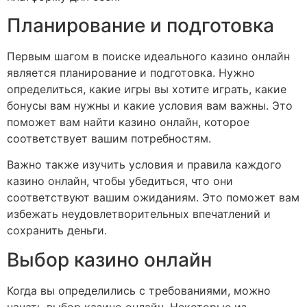
Планирование и подготовка
Первым шагом в поиске идеального казино онлайн
является планирование и подготовка. Нужно
определиться, какие игры вы хотите играть, какие
бонусы вам нужны и какие условия вам важны. Это
поможет вам найти казино онлайн, которое
соответствует вашим потребностям.
Важно также изучить условия и правила каждого
казино онлайн, чтобы убедиться, что они
соответствуют вашим ожиданиям. Это поможет вам
избежать неудовлетворительных впечатлений и
сохранить деньги.
Выбор казино онлайн
Когда вы определились с требованиями, можно
начать выбор казино онлайн. Некоторые из