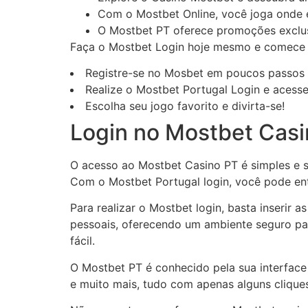
Com o Mostbet Online, você joga onde e
O Mostbet PT oferece promoções exclus
Faça o Mostbet Login hoje mesmo e comece a 
Registre-se no Mosbet em poucos passos 
Realize o Mostbet Portugal Login e acesse
Escolha seu jogo favorito e divirta-se!
Login no Mostbet Casi
O acesso ao Mostbet Casino PT é simples e s
Com o Mostbet Portugal login, você pode ent
Para realizar o Mostbet login, basta inserir 
pessoais, oferecendo um ambiente seguro par
fácil.
O Mostbet PT é conhecido pela sua interface 
e muito mais, tudo com apenas alguns clique