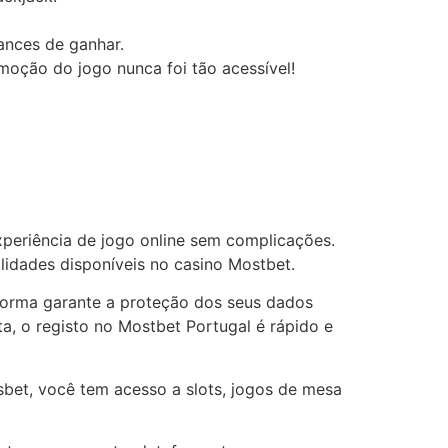
ances de ganhar.
oção do jogo nunca foi tão acessível!
xperiência de jogo online sem complicações.
lidades disponíveis no casino Mostbet.
ataforma garante a proteção dos seus dados
, o registo no Mostbet Portugal é rápido e
sbet, você tem acesso a slots, jogos de mesa