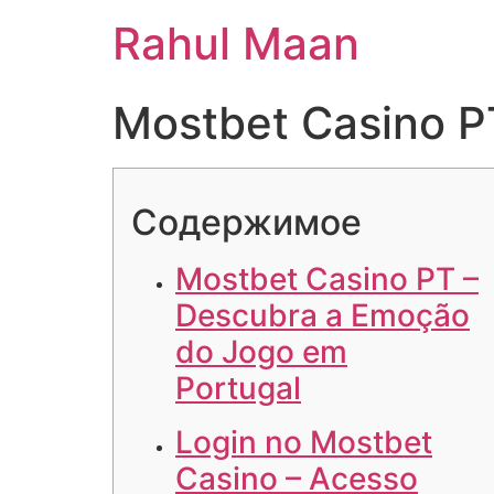
Rahul Maan
Mostbet Casino P
Содержимое
Mostbet Casino PT –
Descubra a Emoção
do Jogo em
Portugal
Login no Mostbet
Casino – Acesso