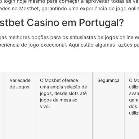
o login hoje mesmo para começar a aproveitar todas as va
dades no Mostbet, garantindo uma experiência de jogo online
stbet Casino em Portugal?
s melhores opções para os entusiastas de jogos online 
periência de jogo excecional. Aqui estão algumas razões p
Variedade
O Mosbet oferece
Segurança
O Mo
de Jogos
uma ampla seleção de
utili
jogos, desde slots até
avan
jogos de mesa ao
gara
vivo.
dos 
utili