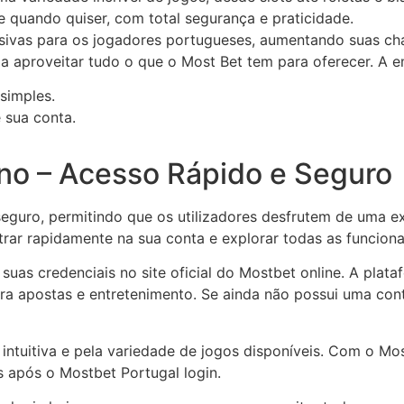
 quando quiser, com total segurança e praticidade.
ivas para os jogadores portugueses, aumentando suas ch
aproveitar tudo o que o Most Bet tem para oferecer. A em
simples.
 sua conta.
no – Acesso Rápido e Seguro
eguro, permitindo que os utilizadores desfrutem de uma e
rar rapidamente na sua conta e explorar todas as funciona
as suas credenciais no site oficial do Mostbet online. A pl
a apostas e entretenimento. Se ainda não possui uma conta
intuitiva e pela variedade de jogos disponíveis. Com o Mo
s após o Mostbet Portugal login.