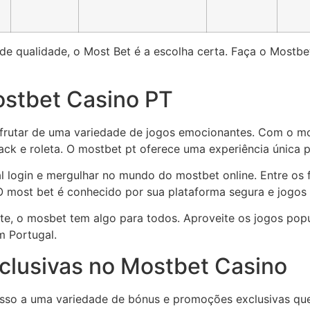
de qualidade, o Most Bet é a escolha certa. Faça o Mostbe
ostbet Casino PT
rutar de uma variedade de jogos emocionantes. Com o mos
ck e roleta. O mostbet pt oferece uma experiência única p
 login e mergulhar no mundo do mostbet online. Entre os f
O most bet é conhecido por sua plataforma segura e jogos 
e, o mosbet tem algo para todos. Aproveite os jogos pop
m Portugal.
clusivas no Mostbet Casino
sso a uma variedade de bónus e promoções exclusivas que