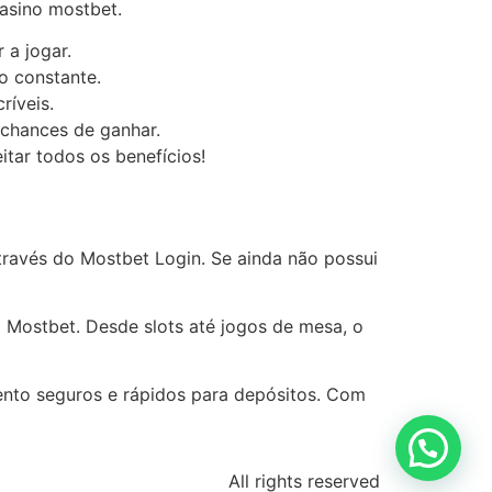
asino mostbet.
 a jogar.
o constante.
ríveis.
 chances de ganhar.
tar todos os benefícios!
através do Mostbet Login. Se ainda não possui
o Mostbet. Desde slots até jogos de mesa, o
ento seguros e rápidos para depósitos. Com
All rights reserved