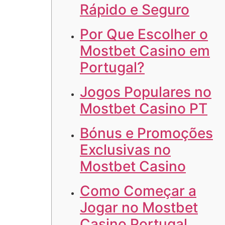
Rápido e Seguro
Por Que Escolher o
Mostbet Casino em
Portugal?
Jogos Populares no
Mostbet Casino PT
Bónus e Promoções
Exclusivas no
Mostbet Casino
Como Começar a
Jogar no Mostbet
Casino Portugal