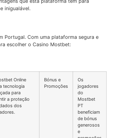
ntagens que esta plataforma tem para
 inigualável.
em Portugal. Com uma plataforma segura e
ara escolher o Casino Mostbet:
stbet Online
Bónus e
Os
za tecnologia
Promoções
jogadores
çada para
do
ntir a proteção
Mostbet
dados dos
PT
zadores.
beneficiam
de bónus
generosos
e
promoções